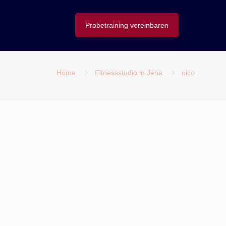
Probetraining vereinbaren
Home
Fitnessstudio in Jena
nico